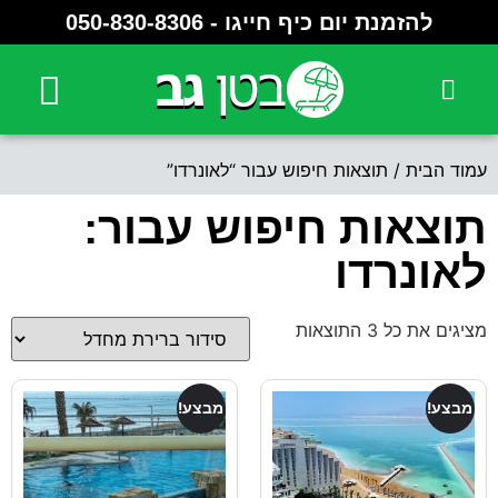
להזמנת יום כיף חייגו - ⁦050-830-8306⁩
יצירת קשר
מלון לוט LOT
מלון לאונרדו קלאב
מלון וורט VERT
מלון נבו NEVO
מלון נגה NOGA
עמוד הבית
/ תוצאות חיפוש עבור “לאונרדו”
תוצאות חיפוש עבור:
לאונרדו
מציגים את כל ⁦3⁩ התוצאות
מבצע!
מבצע!