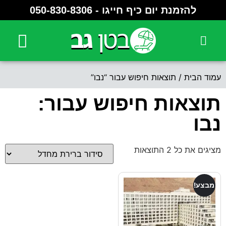
להזמנת יום כיף חייגו - ⁦050-830-8306⁩
יצירת קשר
מלון לוט LOT
מלון לאונרדו קלאב
מלון וורט VERT
מלון נבו NEVO
מלון נגה NOGA
עמוד הבית
/ תוצאות חיפוש עבור “נבו”
תוצאות חיפוש עבור:
נבו
מציגים את כל ⁦2⁩ התוצאות
מבצע!